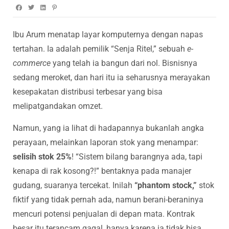
Ibu Arum menatap layar komputernya dengan napas
tertahan. Ia adalah pemilik “Senja Ritel,” sebuah
e-
commerce
yang telah ia bangun dari nol. Bisnisnya
sedang meroket, dan hari itu ia seharusnya merayakan
kesepakatan distribusi terbesar yang bisa
melipatgandakan omzet.
Namun, yang ia lihat di hadapannya bukanlah angka
perayaan, melainkan laporan stok yang menampar:
selisih stok 25%
! “Sistem bilang barangnya ada, tapi
kenapa di rak kosong?!” bentaknya pada manajer
gudang, suaranya tercekat. Inilah
“phantom stock,”
stok
fiktif yang tidak pernah ada, namun berani-beraninya
mencuri potensi penjualan di depan mata. Kontrak
besar itu terancam gagal, hanya karena ia tidak bisa