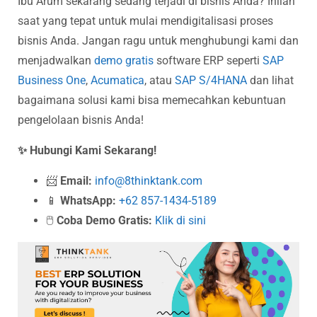
Ibu Arum sekarang sedang terjadi di bisnis Anda? Inilah
saat yang tepat untuk mulai mendigitalisasi proses
bisnis Anda. Jangan ragu untuk menghubungi kami dan
menjadwalkan
demo gratis
software ERP seperti
SAP
Business One
,
Acumatica
, atau
SAP S/4HANA
dan lihat
bagaimana solusi kami bisa memecahkan kebuntuan
pengelolaan bisnis Anda!
✨ Hubungi Kami Sekarang!
📨
Email:
info@8thinktank.com
📱
WhatsApp:
+62 857-1434-5189
🖱️
Coba Demo Gratis:
Klik di sini