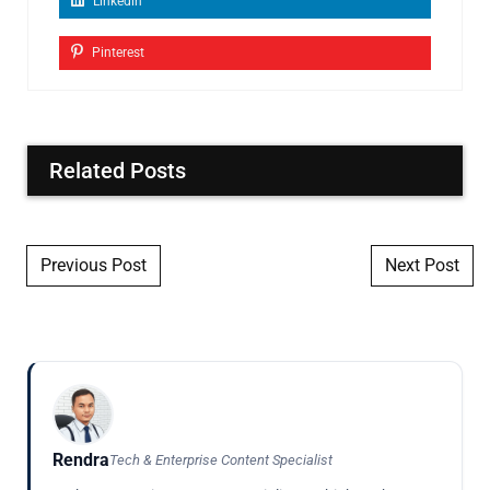
Linkedin
Pinterest
Related Posts
Post navigation
Previous Post
Next Post
Rendra
Tech & Enterprise Content Specialist