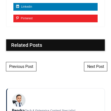
Linkedin
Pinterest
Related Posts
Post navigation
Previous Post
Next Post
Rendra
Tech & Enterprise Content Specialist