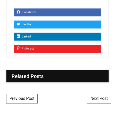
Facebook
Twitter
Linkedin
Pinterest
Related Posts
Post navigation
Previous Post
Next Post