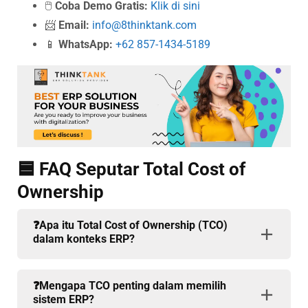
🖱️
Coba Demo Gratis:
Klik di sini
📨
Email:
info@8thinktank.com
📱
WhatsApp:
+62 857-1434-5189
🟦 FAQ Seputar Total Cost of
Ownership
❓Apa itu Total Cost of Ownership (TCO)
dalam konteks ERP?
❓Mengapa TCO penting dalam memilih
sistem ERP?