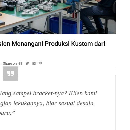
isien Menangani Produksi Kustom dari
s
Share on
ulang sampel bracket-nya? Klien kami
agian lekukannya, biar sesuai desain
baru.”