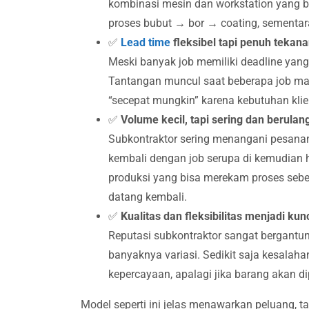
kombinasi mesin dan workstation yang b
proses bubut → bor → coating, sementara 
✅
Lead time
fleksibel tapi penuh tekan
Meski banyak job memiliki deadline yang r
Tantangan muncul saat beberapa job ma
“secepat mungkin” karena kebutuhan kli
✅
Volume kecil, tapi sering dan berulan
Subkontraktor sering menangani pesanan
kembali dengan job serupa di kemudian h
produksi yang bisa merekam proses sebelu
datang kembali.
✅
Kualitas dan fleksibilitas menjadi ku
Reputasi subkontraktor sangat bergant
banyaknya variasi. Sedikit saja kesalaha
kepercayaan, apalagi jika barang akan d
Model seperti ini jelas menawarkan peluang, t