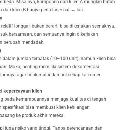
erbeda. Misalnya, komponen dari klien A mungkin butuh
dari klien B hanya perlu laser cut → las.
an
elatif longgar, bukan berarti bisa dikerjakan seenaknya.
suk bersamaan, dan semuanya ingin dikerjakan
en berubah mendadak.
g
 dalam jumlah terbatas (10–100 unit), namun klien bisa
ari. Maka, penting memiliki sistem dokumentasi
mnya agar tidak mulai dari nol setiap kali order
nci kepercayaan klien
ung pada kemampuannya menjaga kualitas di tengah
n spesifikasi bisa membuat klien kehilangan
ipasang ke produk akhir mereka.
api juga risiko yang tinggi. Tanpa perencanaan dan