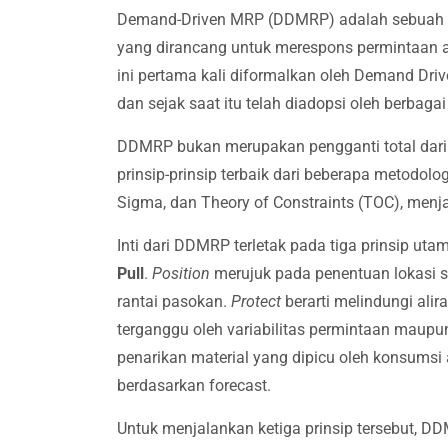
Demand-Driven MRP (DDMRP) adalah sebuah m
yang dirancang untuk merespons permintaan a
ini pertama kali diformalkan oleh Demand Drive
dan sejak saat itu telah diadopsi oleh berbaga
DDMRP bukan merupakan pengganti total dari
prinsip-prinsip terbaik dari beberapa metodol
Sigma, dan Theory of Constraints (TOC), menja
Inti dari DDMRP terletak pada tiga prinsip uta
Pull
.
Position
merujuk pada penentuan lokasi st
rantai pasokan.
Protect
berarti melindungi aliran
terganggu oleh variabilitas permintaan maup
penarikan material yang dipicu oleh konsumsi 
berdasarkan forecast.
Untuk menjalankan ketiga prinsip tersebut, D