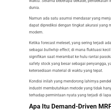
waktu. Selama beberapa dekade, pendekatan ini 
dunia.
Namun ada satu asumsi mendasar yang menjad
dapat diprediksi dengan tingkat akurasi yang 
modern.
Ketika forecast meleset, yang sering terjadi ad
sebagai
bullwhip effect
, di mana fluktuasi kec
signifikan saat merambat ke hulu rantai pas
safety stock yang besar sebagai penyangga, 
ketersediaan material di waktu yang tepat.
Kondisi inilah yang mendorong lahirnya pend
industri membutuhkan metode yang tidak hany
terhadap permintaan nyata yang terjadi di lapa
Apa Itu Demand-Driven MR