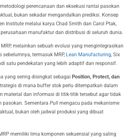
etodologi perencanaan dan eksekusi rantai pasokan
ktual, bukan sekadar mengandalkan prediksi. Konsep
n Institute melalui karya Chad Smith dan Carol Ptak,
i perusahaan manufaktur dan distribusi di seluruh dunia.
 MRP, melainkan sebuah evolusi yang mengintegrasikan
ogi sebelumnya, termasuk MRP,
Lean Manufacturing
, Six
di satu pendekatan yang lebih adaptif dan responsif.
ma yang sering disingkat sebagai
Position, Protect, dan
rategis di mana buffer stok perlu ditempatkan dalam
 material dan informasi di titik-titik tersebut agar tidak
un pasokan. Sementara
Pull
mengacu pada mekanisme
aktual, bukan oleh jadwal produksi yang dibuat
DMRP memiliki lima komponen sekuensial yang saling