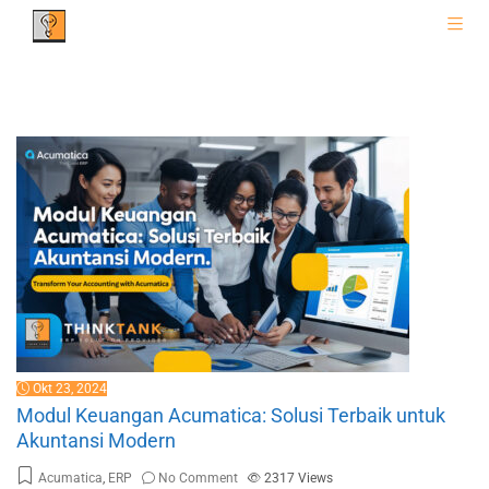
Okt 23, 2024
Modul Keuangan Acumatica: Solusi Terbaik untuk
Akuntansi Modern
Acumatica
,
ERP
No Comment
2317
Views