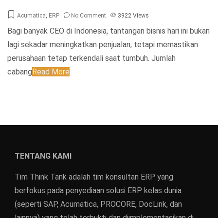
Acumatica
,
ERP
No Comment
3922
Views
Bagi banyak CEO di Indonesia, tantangan bisnis hari ini bukan
lagi sekadar meningkatkan penjualan, tetapi memastikan
perusahaan tetap terkendali saat tumbuh. Jumlah
cabang
Read More
TENTANG KAMI
Tim Think Tank adalah tim konsultan ERP yang
berfokus pada penyediaan solusi ERP kelas dunia
(seperti SAP, Acumatica, PROCORE, DocLink, dan
lainnya) yang telah terbukti dan diimplementasikan di