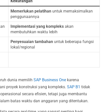
Kekurangan
Memerlukan pelatihan
untuk memaksimalkan
penggunaannya
gan
Implementasi yang kompleks
akan
membutuhkan waktu lebih
Penyesuaian tambahan
untuk beberapa fungsi
lokal/regional
luruh dunia memilih
SAP Business One
karena
gani proyek konstruksi yang kompleks.
SAP B1
tidak
erasional secara efisien, tetapi juga membantu
alam batas waktu dan anggaran yang ditentukan.
ata secara real-time, yang sangat penting bagi