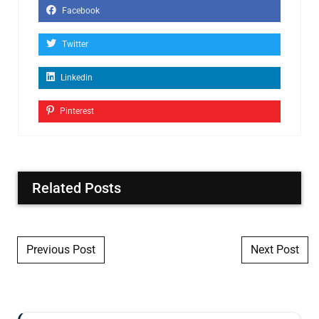
Facebook
Twitter
Linkedin
Pinterest
Related Posts
Post navigation
Previous Post
Next Post