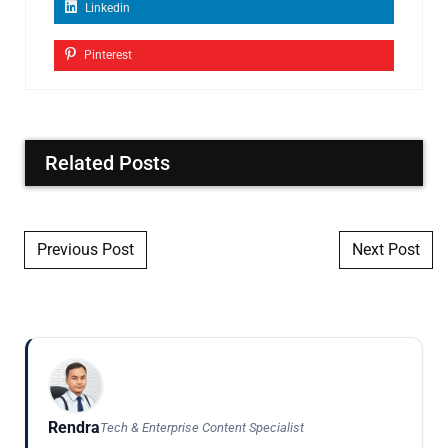
Linkedin
Pinterest
Related Posts
Post navigation
Previous Post
Next Post
Rendra
Tech & Enterprise Content Specialist