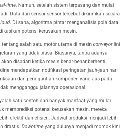
eal-time
. Namun, setelah sistem terpasang dan mulai
jadi. Data dari sensor-sensor tersebut dikirimkan secara
cloud
. Di sana, algoritma pintar menganalisis pola data
kasikan potensi kerusakan mesin.
i tentang salah satu motor utama di mesin
conveyor
lini
etaran yang tidak biasa. Biasanya, tanpa adanya
 akan disadari ketika mesin benar-benar berhenti
aldine mendapatkan notifikasi peringatan jauh-jauh hari
riksaan dan penggantian komponen yang aus pada
 tidak mengganggu jalannya operasional.
nyalah satu contoh dari banyak manfaat yang mulai
k memprediksi potensi kerusakan mesin, mereka
ebih efektif dan efisien. Jadwal produksi menjadi lebih
n drastis.
Downtime
yang dulunya menjadi momok kini