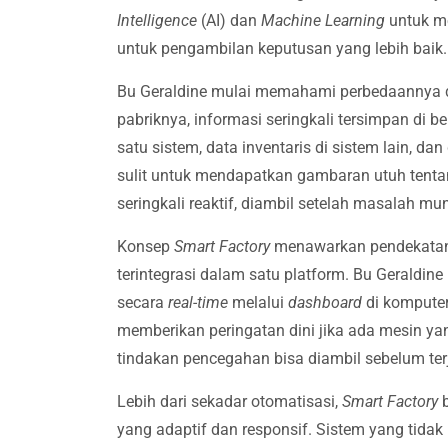
Intelligence
(AI) dan
Machine Learning
untuk m
untuk pengambilan keputusan yang lebih baik.
Bu Geraldine mulai memahami perbedaannya den
pabriknya, informasi seringkali tersimpan di b
satu sistem, data inventaris di sistem lain, d
sulit untuk mendapatkan gambaran utuh tentan
seringkali reaktif, diambil setelah masalah mun
Konsep
Smart Factory
menawarkan pendekatan ya
terintegrasi dalam satu platform. Bu Geraldi
secara
real-time
melalui
dashboard
di komputer
memberikan peringatan dini jika ada mesin y
tindakan pencegahan bisa diambil sebelum ter
Lebih dari sekadar otomatisasi,
Smart Factory
b
yang adaptif dan responsif. Sistem yang tidak 