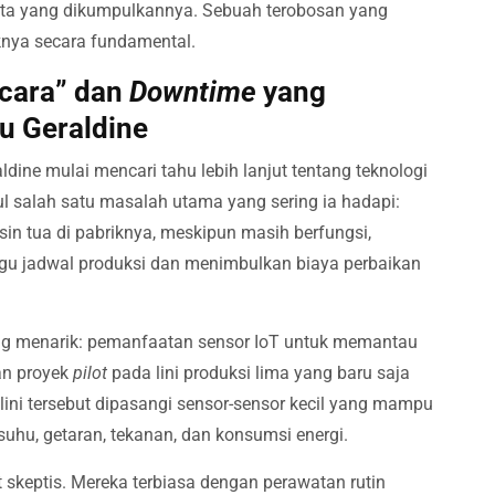
ata yang dikumpulkannya. Sebuah terobosan yang
knya secara fundamental.
icara” dan
Downtime
yang
u Geraldine
aldine mulai mencari tahu lebih lanjut tentang teknologi
tul salah satu masalah utama yang sering ia hadapi:
in tua di pabriknya, meskipun masih berfungsi,
gu jadwal produksi dan menimbulkan biaya perbaikan
g menarik: pemanfaatan sensor IoT untuk memantau
an proyek
pilot
pada lini produksi lima yang baru saja
ini tersebut dipasangi sensor-sensor kecil yang mampu
uhu, getaran, tekanan, dan konsumsi energi.
it skeptis. Mereka terbiasa dengan perawatan rutin