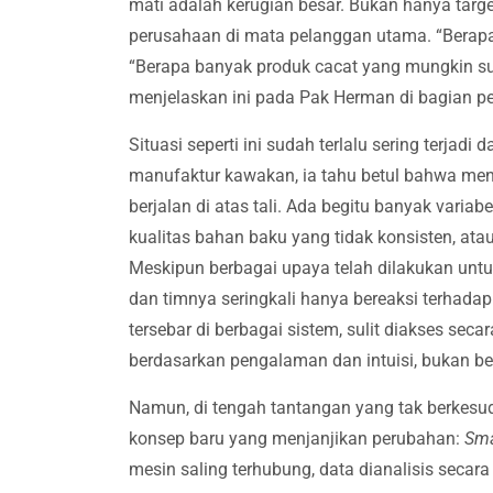
mati adalah kerugian besar. Bukan hanya target
perusahaan di mata pelanggan utama. “Berapa 
“Berapa banyak produk cacat yang mungkin su
menjelaskan ini pada Pak Herman di bagian p
Situasi seperti ini sudah terlalu sering terjadi
manufaktur kawakan, ia tahu betul bahwa mengel
berjalan di atas tali. Ada begitu banyak variabe
kualitas bahan baku yang tidak konsisten, at
Meskipun berbagai upaya telah dilakukan untu
dan timnya seringkali hanya bereaksi terhada
tersebar di berbagai sistem, sulit diakses seca
berdasarkan pengalaman dan intuisi, bukan b
Namun, di tengah tantangan yang tak berkesu
konsep baru yang menjanjikan perubahan:
Sma
mesin saling terhubung, data dianalisis secar