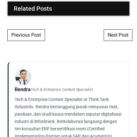
Related Posts
Post navigation
Previous Post
Next Post
Rendra
Tech & Enterprise Content Specialist
Tech & Enterprise Content Specialist at Think Tank
Solusindo. Rendra bertanggung jawab menyusun riset,
panduan, dan studi kasus mendalam seputar digitalisasi
industri di 8thinktank. Berkolaborasi langsung dengan
tim konsultan ERP bersertifikasi resmi (Certified
Implementation Partner untuk SAP dan Acumatica),